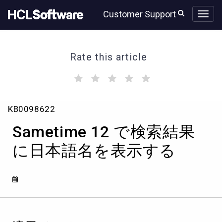
Skip
Skip
Customer Support
to
to
page
chat
content
Rate this article
(
(
(
(
(
)
)
)
)
)
Knowledge
KB0098622
Article
View
Sametime 12 で検索結果
HCL
に日本語名を表示する