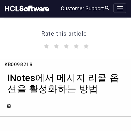
Skip
Skip
Customer Support
to
to
page
chat
content
Rate this article
(
(
(
(
(
)
)
)
)
)
iNotes
KB0098218
에
서
iNotes에서 메시지 리콜 옵
메
시
션을 활성화하는 방법
지
리
콜
옵
션
을
활