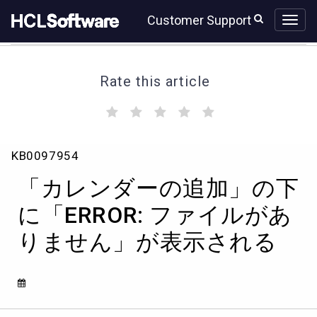
Skip
Skip
Customer Support
to
to
page
chat
content
Rate this article
(
(
(
(
(
)
)
)
)
)
「カ
KB0097954
レ
ン
「カレンダーの追加」の下
ダ
ー
に「ERROR: ファイルがあ
の
りません」が表示される
追
加」
の
下
に
「ERROR: