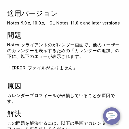
フ
ァ
適用バージョン
イ
ル
Notes 9.0.x, 10.0.x, HCL Notes 11.0.x and later versions
が
あ
問題
り
ま
Notes クライアントのがレンダー画面で、他のユーザー
せ
のカレンダーを表示するための「カレンダーの追加」の
ん」
下に、以下のエラーが表示されます。
が
表
「ERROR: ファイルがありません」
示
さ
れ
原因
る
カレンダープロフィールが破損していることが原因で
す。
解決
この問題を解決するには、以下の手順でカレンダープロ
フィールを再作成してください。