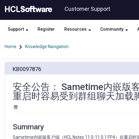
Skip
Skip
Customer Support
to
to
page
chat
content
Support
Register
Resources
Community
Home
Knowledge Navigation
安
KB0097876
全
公
告：
安全公告： Sametime内嵌版客户端（
Sametime
重启时容易受到群组聊天加载脚本的
内
嵌
版
客
户
Summary
端
（HCL
Sametime内嵌版客户端（HCL Notes 11.0-11.0.1 FP