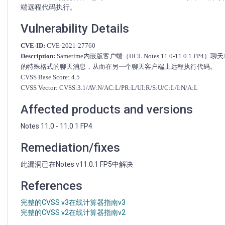
Notes
端远程代码执行。
11.0-
11.0.1
Vulnerability Details
FP4）
在
CVE-ID:
CVE-2021-27760
重
Description:
Sametime内嵌版客户端（HCL Notes 11.0-11.0.1 
启
的特殊格式的聊天消息，从而在另一个聊天客户端上远程执行代码。
时
CVSS Base Score: 4.5
容
CVSS Vector: CVSS:3.1/AV:N/AC:L/PR:L/UI:R/S:U/C:L/I:N/A:L
易
受
Affected products and versions
到
群
Notes 11.0 - 11.0.1 FP4
组
聊
Remediation/fixes
天
加
此漏洞已在Notes v11.0.1 FP5中解决
载
脚
References
本
的
完整的CVSS v3在线计算器指南v3
攻
完整的CVSS v2在线计算器指南v2
击