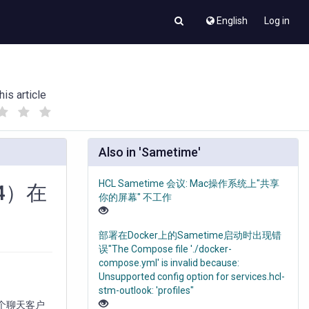
English
Log in
his article
(
(
)
)
Also in 'Sametime'
HCL Sametime 会议: Mac操作系统上"共享
P4）在
你的屏幕" 不工作
部署在Docker上的Sametime启动时出现错
误"The Compose file './docker-
compose.yml' is invalid because:
Unsupported config option for services.hcl-
stm-outlook: 'profiles"
另一个聊天客户