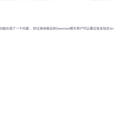
FP4）聊天功能出现了一个问题， 经过身份验证的Sametime聊天用户可以通过发送包含Javas