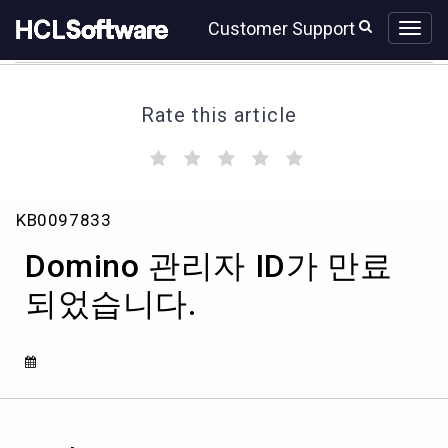
Skip
Skip
Customer Support
to
to
page
chat
content
Rate this article
(
(
(
(
(
)
)
)
)
)
Domino
KB0097833
관
리
Domino 관리자 ID가 만료
자
ID
되었습니다.
가
만
료
되
었
습
니