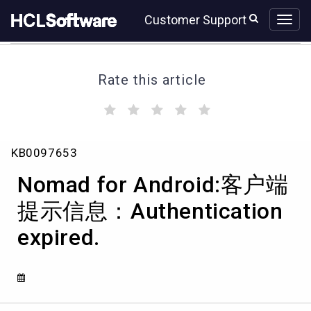
Skip
Skip
Customer Support
to
to
page
chat
content
Rate this article
(
(
(
(
(
)
)
)
)
)
Nomad
KB0097653
for
Android:
Nomad for Android:客户端
客
户
提示信息：Authentication
端
expired.
提
示
信
息：
Authentication
expired.