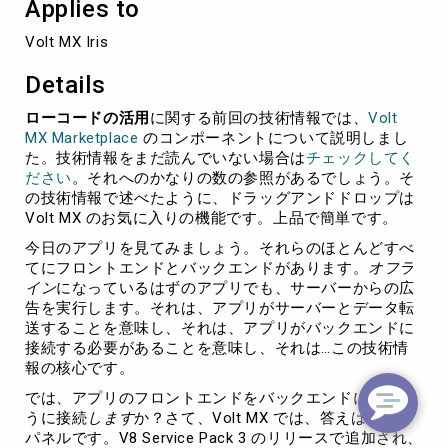
Applies to
ネ
ル
Volt MX Iris
Details
ローコードの活用
に関する前回の技術情報では、
Volt
MX Marketplace
のコンポーネントについて説明しまし
た。技術情報をまだ読んでいない場合は
チェックしてく
ださい
。それへのかなりの数の参照があるでしょう。そ
の技術情報で述べたように、ドラッグアンドドロップは
Volt MX のお気に入りの機能です。上品で簡単です。
今日のアプリを見てみましょう。それらのほとんどすべ
てにフロントエンドとバックエンドがあります。
オフラ
イン
になっているはずのアプリでも、サーバーからの広
告を実行します。それは、アプリがサーバーとデータ転
送することを意味し、それは、アプリがバックエンドに
接続する必要があることを意味し、それは…この技術情
報の核心です。
では、アプリのフロントエンドをバックエンドにどのよ
うに接続
します
か？さて、Volt MX では、答えはデータ
パネルです。V8 Service Pack 3 のリリースで追加され、