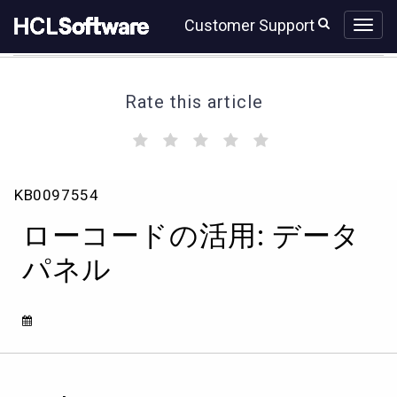
Skip
Skip
Customer Support
to
to
page
chat
content
Rate this article
(
(
(
(
(
)
)
)
)
)
ロ
KB0097554
ー
コ
ローコードの活用: データ
ー
ド
パネル
の
活
用:
デ
ー
タ
パ