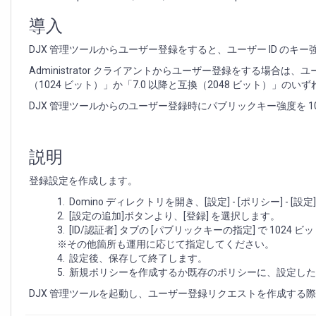
ー
登
導入
録
時
DJX 管理ツールからユーザー登録をすると、ユーザー ID のキー
に
Administrator クライアントからユーザー登録をする場合は、ユ
任
（1024 ビット）」か「7.0 以降と互換（2048 ビット）」の
意
の
DJX 管理ツールからのユーザー登録時にパブリックキー強度を 
パ
ブ
リ
説明
ッ
ク
登録設定を作成します。
キ
ー
Domino ディレクトリを開き、[設定] - [ポリシー] - [
強
[設定の追加]ボタンより、[登録] を選択します。
度
[ID/認証者] タブの [パブリックキーの指定] で 1024
を
※その他箇所も運用に応じて指定してください。
指
設定後、保存して終了します。
定
新規ポリシーを作成するか既存のポリシーに、設定した
す
DJX 管理ツールを起動し、ユーザー登録リクエストを作成する
る
方