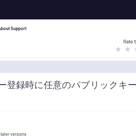
About Support
Rate t
(
(
(
)
)
)
ザー登録時に任意のパブリックキ
later versions