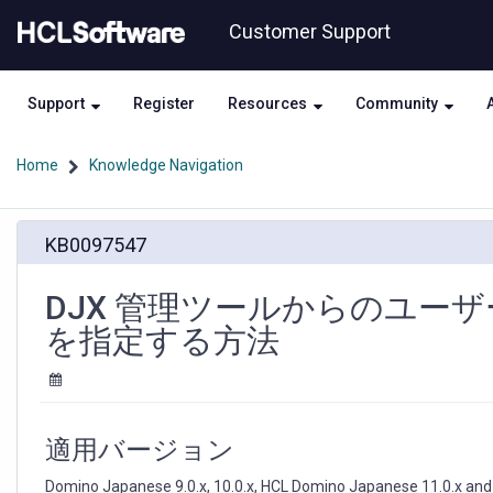
Skip
Skip
Customer Support
to
to
page
chat
content
Support
Register
Resources
Community
Home
Knowledge Navigation
DJX
KB0097547
管
理
ツ
DJX 管理ツールからのユー
ー
を指定する方法
ル
か
ら
の
ユ
適用バージョン
ー
ザ
Domino Japanese 9.0.x, 10.0.x, HCL Domino Japanese 11.0.x and 