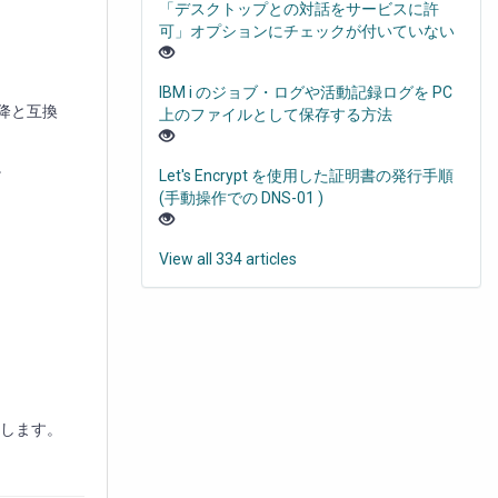
「デスクトップとの対話をサービスに許
可」オプションにチェックが付いていない
IBM i のジョブ・ログや活動記録ログを PC
以降と互換
上のファイルとして保存する方法
。
Let's Encrypt を使用した証明書の発行手順
(手動操作での DNS-01 )
View all 334 articles
します。