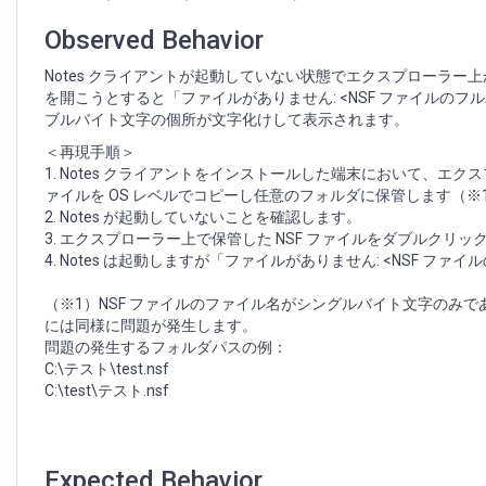
ダ
ブ
Observed Behavior
ル
バ
Notes クライアントが起動していない状態でエクスプローラ
イ
を開こうとすると「ファイルがありません: <NSF ファイルのフ
ト
ブルバイト文字の個所が文字化けして表示されます。
文
＜再現手順＞
字
1. Notes クライアントをインストールした端末において、エク
を
ァイルを OS レベルでコピーし任意のフォルダに保管します（※
含
2. Notes が起動していないことを確認します。
む
3. エクスプローラー上で保管した NSF ファイルをダブルクリッ
デ
4. Notes は起動しますが「ファイルがありません: <NSF
ー
タ
（※1）NSF ファイルのファイル名がシングルバイト文字のみで
ベ
には同様に問題が発生します。
ー
問題の発生するフォルダパスの例：
ス
C:\テスト\test.nsf
を
C:\test\テスト.nsf
開
く
と
「フ
Expected Behavior
ァ