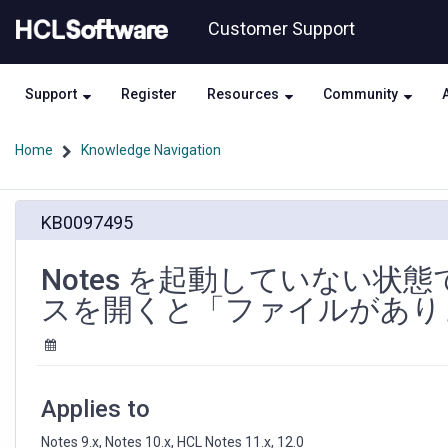
Skip
Skip
Customer Support
to
to
page
chat
content
Support
Register
Resources
Community
Home
Knowledge Navigation
Notes
KB0097495
を
起
動
Notes を起動していない
し
スを開くと「ファイルがあり
て
い
な
い
状
Applies to
態
で
Notes 9.x, Notes 10.x, HCL Notes 11.x, 12.0