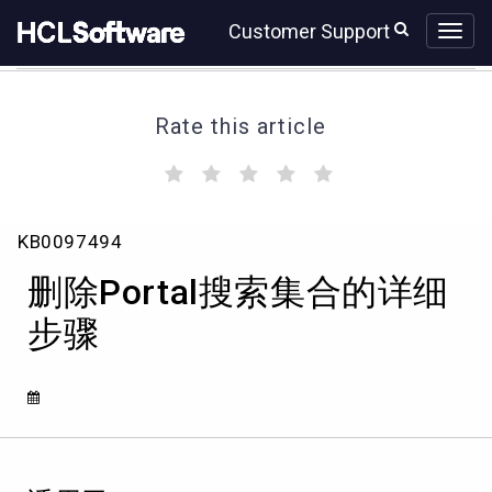
Skip
Skip
Customer Support
to
to
page
chat
content
Rate this article
(
(
(
(
(
)
)
)
)
)
删
KB0097494
除
Portal
删除Portal搜索集合的详细
搜
索
步骤
集
合
的
详
细
步
骤