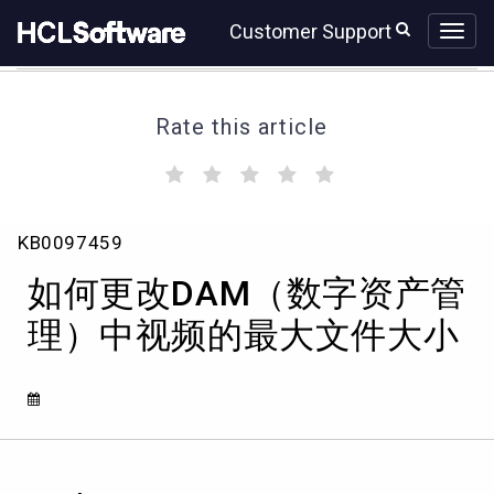
Skip
Skip
Customer Support
to
to
page
chat
content
Rate this article
(
(
(
(
(
)
)
)
)
)
如
KB0097459
何
更
如何更改DAM（数字资产管
改
DAM（数
理）中视频的最大文件大小
字
资
产
管
理）
中
视