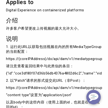
Applies to
频
的
Digital Experience on containerized platforms
最
大
介绍
文
件
许多客户希望更改上传视频的最大允许大小。
大
小
说明
1. 运行此URL以获取包括视频在內的所有MediaTypeGroup
的当前配置：
https://(coreIPAddress)/dx/api/dam/v1/mediatypegroups/
请注意查看返回结果中与此类似的条目：
{"id":"cce3df80f07d36b56db4376a4802d6c2","name":"videos",
2. 以“Patch”请求的形式提交此URL（非Post）：
https://(coreIPAddress)/dx/api/dam/v1/mediatypegroups
“content type”设置为“application/json”
以及body中的这些内容（使用上面的id，也就是在前面返
回的id）：