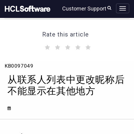
Skip
Skip
Customer Support
to
to
page
chat
content
Rate this article
(
(
(
(
(
)
)
)
)
)
从
KB0097049
联
系
从联系人列表中更改昵称后
人
列
不能显示在其他地方
表
中
更
改
昵
称
后