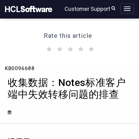
Skip
Skip
Customer Support
to
to
page
chat
content
Rate this article
(
(
(
(
(
)
)
)
)
)
收
KB0096688
集
数
收集数据：Notes标准客户
据：
Notes
端中失效转移问题的排查
标
准
客
户
端
中
失