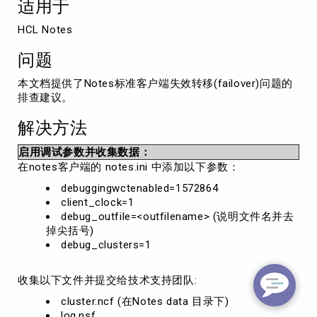
适用于
效
转
HCL Notes
移
问
问题
题
的
本文档提供了Notes标准客户端失效转移(failover)问题的
排
排查建议。
查
解决方法
启用调试参数并收集数据：
在notes客户端的 notes.ini 中添加以下参数：
debuggingwctenabled=1572864
client_clock=1
debug_outfile=<outfilename> (说明文件名并去
掉尖括号)
debug_clusters=1
收集以下文件并提交给技术支持团队:
cluster.ncf (在Notes data 目录下)
log.nsf