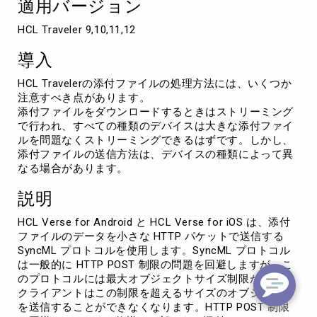
適用バージョン
つ
い
HCL Traveler 9,10,11,12
て
導入
HCL Travelerの添付ファイルの処理方法には、いくつか
注意すべき点があります。
添付ファイルをダウンロードするときはストリーミング
で行われ、すべての種類のデバイスは大きな添付ファイ
ルを問題なくストリーミングできるはずです。しかし、
添付ファイルの送信方法は、デバイスの種類によって異
なる場合があります。
説明
HCL Verse for Android と HCL Verse for iOS は、添付
ファイルのデータを小さな HTTP パケットで送信する
SyncML プロトコルを使用します。SyncML プロトコル
は一般的に HTTP POST 制限の問題を回避しますが、こ
のプロトコルには最大オブジェクトサイズ制限があり、
クライアントはこの制限を超えるサイズのオブジェクト
を送信することができなくなります。HTTP POST 制限