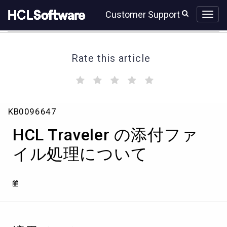
Skip
Skip
Customer Support
to
to
page
chat
content
Rate this article
(
(
(
(
(
)
)
)
)
)
HCL
KB0096647
Traveler
の
HCL Traveler の添付ファ
添
付
イル処理について
フ
ァ
イ
ル
処
理
に