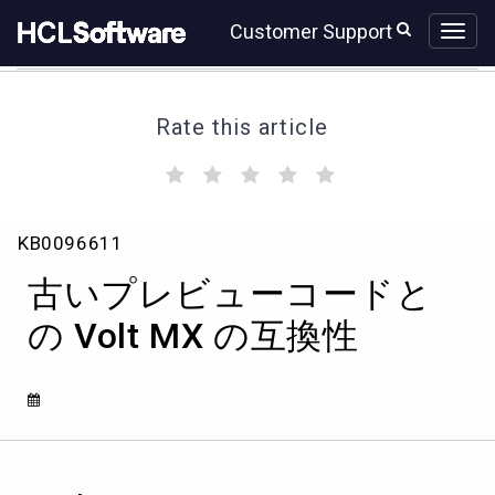
Skip
Skip
Customer Support
to
to
page
chat
content
Rate this article
(
(
(
(
(
)
)
)
)
)
古
KB0096611
い
プ
古いプレビューコードと
レ
ビ
の Volt MX の互換性
ュ
ー
コ
ー
ド
と
の