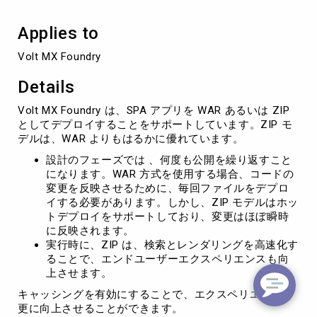
ア
プ
Applies to
リ
の
Volt MX Foundry
HTTP
セ
Details
ッ
シ
Volt MX Foundry は、SPA アプリを WAR あるいは ZIP
ョ
としてデプロイすることをサポートしています。ZIP モ
ン
デルは、WAR よりもはるかに優れています。
キ
ャ
設計のフェーズでは 、何度も公開を繰り返すこと
ッ
になります。WAR 方式を使用する場合、コードの
シ
変更を反映させるために、毎回ファイルをデプロ
ン
イする必要があります。しかし、ZIP モデルはホッ
グ
トデプロイをサポートしており、変更はほぼ瞬時
設
に反映されます。
定
実行時に、ZIP は、検索とレンダリングを高速化す
ることで、エンドユーザーエクスペリエンスも向
上させます。
キャッシングを有効にすることで、エクスペリエンスを
更に向上させることができます。