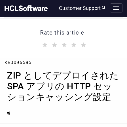
Skip
Skip
Customer Support
to
to
page
chat
content
Rate this article
(
(
(
(
(
)
)
)
)
)
ZIP
KB0096585
と
し
ZIP としてデプロイされた
て
デ
SPA アプリの HTTP セッ
プ
ションキャッシング設定
ロ
イ
さ
れ
た
SPA