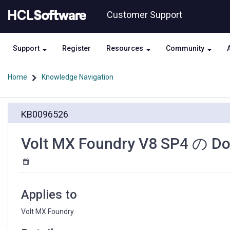
Skip
Skip
Customer Support
to
to
page
chat
content
Support
Register
Resources
Community
Home
Knowledge Navigation
Volt
KB0096526
MX
Foundry
V8
Volt MX Foundry V8 SP4 の
SP4
の
Docker
の
機
Applies to
能
拡
Volt MX Foundry
張