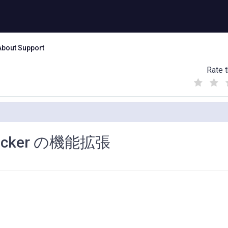
About Support
Rate t
(
(
(
)
)
)
 Docker の機能拡張