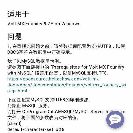
动
的，
适用于
则
Foundry
Volt MX Foundry 9.2.* on Windows
服
务
问题
不
支
1. 在重现此问题之前，请将数据库配置为支持UTF8，以便
持
DBCS字符在数据库中正确显示。
UTF8
我们以MySQL数据库为例。
请参阅下面链接中的 "Prerequisites for Volt MX Foundry
with MySQL" 段落来配置，以使MySQL支持UTF8。
https://opensource.hcltechsw.com/volt-mx-
docs/docs/documentation/Foundry/voltmx_foundry_windo
reqs.html
下面是配置MySQL支持UTF8的详细步骤。
1)停止 MySQL 服务。
2)打开 C:\ProgramData\MySQL\MySQL Server 5.7\my.ini
文件，将下面的参数改为对应的值。
[client]
default-character-set=utf8