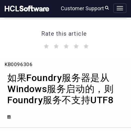
Skip
Skip
Customer Support
to
to
page
chat
content
Rate this article
(
(
(
(
(
)
)
)
)
)
如
KB0096306
果
Foundry
如果Foundry服务器是从
服
务
Windows服务启动的，则
器
Foundry服务不支持UTF8
是
从
Windows
服
务
启