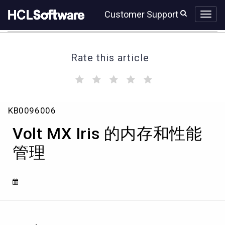
Skip
Skip
Customer Support
to
to
page
chat
content
Rate this article
(
(
(
(
(
)
)
)
)
)
Volt
KB0096006
MX
Iris
Volt MX Iris 的内存和性能
的
内
管理
存
和
性
能
管
理