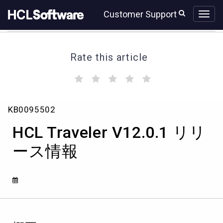
Skip
Skip
Customer Support
to
to
page
chat
content
Rate this article
(
(
(
(
(
)
)
)
)
)
HCL
KB0095502
Traveler
V12.0.1
HCL Traveler V12.0.1 リリ
リ
リ
ース情報
ー
ス
情
報