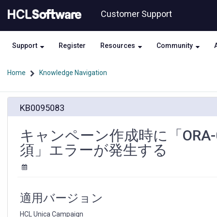
Skip
Skip
Customer Support
to
to
page
chat
content
Support
Register
Resources
Community
Home
Knowledge Navigation
キ
KB0095083
ャ
ン
ペ
キャンペーン作成時に「ORA-018
ー
須」エラーが発生する
ン
作
成
時
に
適用バージョン
「ORA-
01855:AM
HCL Unica Campaign