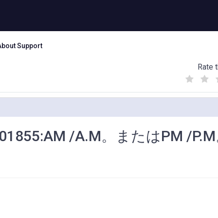
About Support
Rate t
(
(
(
)
)
)
55:AM /A.M。またはPM /P.