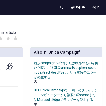
English
Log in
his article
(
(
)
)
Also in 'Unica Campaign'
新規campaign作成時または既存のものを開
M。必
いた時に、"SQLGrammarException: could
not extract ResultSet"という主旨のエラー
が発生する
HCL Unica Campaignで、同一のクライアン
トコンピューターから複数のChromeまた
はMicrosoft Edgeブラウザーを使用する