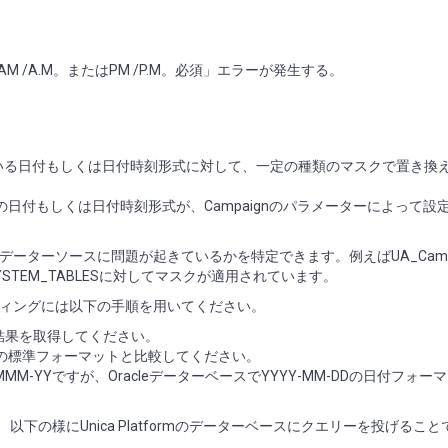
55:AM /A.M。またはPM /P.M。必須」エラーが発生する。
使用されている日付もしくは日付時刻形式に対して、一定の種類のマスクで置き換
の日付もしくは日付時刻形式が、Campaignのパラメーターによって設
ターソースに問題が起きているかを特定できます。例えばUA_Campa
TEM_TABLESに対してマスクが適用されています。
ィングには以下の手順を用いてください。
の実行結果を取得してください。
スの標準フォーマットと比較してください。
MM-YYですが、OracleデーターベースでYYYY-MM-DDの日付フォー
合、以下の様にUnica Platformのデーターベースにクエリーを投げるこ