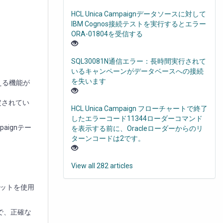
HCL Unica Campaignデータソースに対して
IBM Cognos接続テストを実行するとエラー
ORA-01804を受信する
SQL30081N通信エラー：長時間実行されて
いるキャンペーンがデータベースへの接続
を失います
える機能が
定されてい
HCL Unica Campaign フローチャートで終了
したエラーコード11344ローダーコマンド
ignテー
を表示する前に、Oracleローダーからのリ
ターンコードは2です。
View all 282 articles
マットを使用
とで、正確な