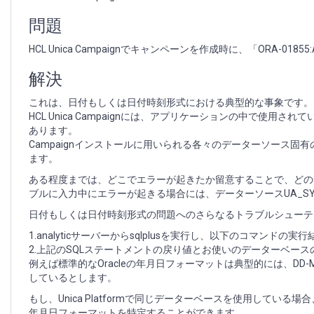
/A.M。
ま
問題
た
は
HCL Unica Campaignでキャンペーンを作成時に、「ORA-018
PM
/P.M。
解決
必
須」
これは、日付もしくは日付時刻形式における典型的な事象です。
エ
HCL Unica Campaignには、アプリケーションの中で
ラ
あります。
ー
Campaignインストールに用いられる各々のデーターソース固有
が
ます。
発
ある程度までは、どこでエラーが起きたか留意することで、どのデー
生
ブルに入力中にエラーが起きる場合には、データーソースUA_SYS
す
る
日付もしくは日付時刻形式の問題へのさらなるトラブルシューテ
1.analyticサーバーからsqlplusを実行し、以下のコマンド
2.上記のSQLステートメントの戻り値とお使いのデーターベー
例えば標準的なOracleの年月日フォーマットは典型的には、DD-M
しているとします。
もし、Unica Platformで同じデーターベースを使用している場
年月日フォーマットを特定することができます。