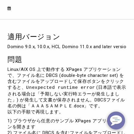
イ
ト
を
含
む
添
適用バージョン
付
フ
Domino 9.0.x, 10.0.x, HCL Domino 11.0.x and later versions
ァ
イ
問題
ル
を
Linux/AIX OS 上で動作する XPages アプリケーション
ア
で、ファイル名に DBCS (double-byte character set) を
ッ
含むファイルをアップロードして保存ボタンをクリック
プ
すると、
(日本語で表示
Unexpected runtime error
ロ
される場合は「予期しない実行時エラーが発生しまし
ー
た」) が発生して文書が保存されません。DBCSファイル
ド
名の例は「ＡＡＡＳＡＭＰＬＥ.docx」です。
す
以下の手順で再現します。
る
1) ブラウザから任意のサンプル XPages アプリケーショ
と
ンを開きます
Unexpected
2) ファイル名に DBCS を含むファイルをアップロードし
runtime