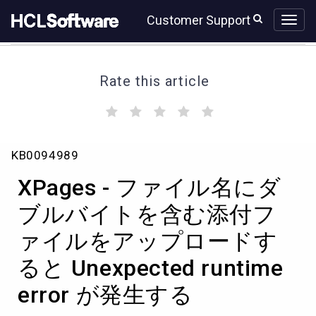
Skip
Skip
Customer Support
to
to
page
chat
content
Rate this article
(
(
(
(
(
)
)
)
)
)
XPages
KB0094989
-
フ
XPages - ファイル名にダ
ァ
イ
ブルバイトを含む添付フ
ル
ァイルをアップロードす
名
に
ると Unexpected runtime
ダ
ブ
error が発生する
ル
バ