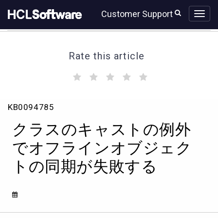
Skip
Skip
Customer Support
to
to
page
chat
content
Rate this article
(
(
(
(
(
)
)
)
)
)
ク
KB0094785
ラ
ス
クラスのキャストの例外
の
キ
でオフラインオブジェク
ャ
トの同期が失敗する
ス
ト
の
例
外
で