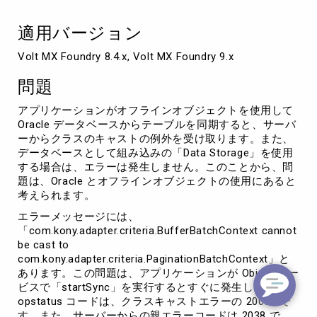
オ
フ
適用バージョン
ラ
イ
Volt MX Foundry 8.4.x, Volt MX Foundry 9.x
ン
オ
問題
ブ
ジ
アプリケーションがオフラインオブジェクトを使用して
ェ
Oracle データベースからテーブルを同期すると、サーバ
ク
ーからクラスのキャストの例外を受け取ります。また、
ト
データベースとして組み込みの「Data Storage」を使用
の
する場合は、エラーは発生しません。このことから、問
同
題は、Oracle とオフラインオブジェクトの使用にあると
期
考えられます。
が
失
エラーメッセージには、
敗
「com.kony.adapter.criteria.BufferBatchContext cannot
す
be cast to
る
com.kony.adapter.criteria.PaginationBatchContext」と
あります。この問題は、アプリケーションが Object サー
ビスで「startSync」を実行するとすぐに発生します。
opstatus コードは、クラスキャストエラーの 20005 で
す。また、サーバーからの親エラーコードは 2038 で