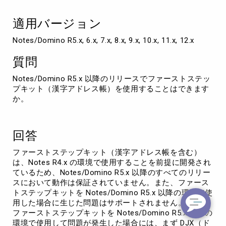
字
ア
適用バージョン
ド
レ
Notes/Domino R5.x, 6.x, 7.x, 8.x, 9.x, 10.x, 11.x, 12.x
ス
帳
質問
の
使
Notes/Domino R5.x 以降のリリースでファーストステッ
用
プキット（漢字アドレス帳）を使用することはできます
に
か。
つ
い
て
回答
ファーストステップキット（漢字アドレス帳を含む）
は、Notes R4.x の環境で使用することを前提に開発され
ているため、Notes/Domino R5.x 以降のすべてのリリー
スにおいて動作は保証されていません。また、ファース
トステップキットを Notes/Domino R5.x 以降の環境で使
用した場合に生じた問題はサポートされません。
ファーストステップキットを Notes/Domino R5.x 以降の
環境で使用して問題が発生した場合には、まず DJX（ド