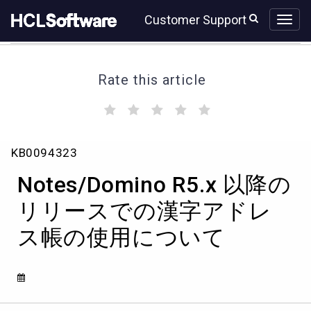
Skip
Skip
Customer Support
to
to
page
chat
content
Rate this article
(
(
(
(
(
)
)
)
)
)
Notes/Domino
KB0094323
R5.x
以
Notes/Domino R5.x 以降の
降
の
リリースでの漢字アドレ
リ
ス帳の使用について
リ
ー
ス
で
の
漢