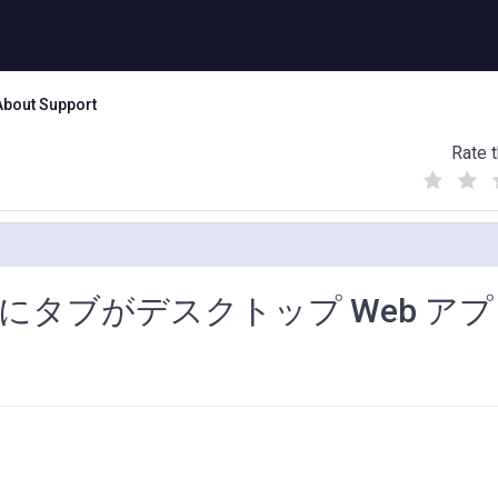
About Support
Rate t
(
(
(
)
)
)
れた通りにタブがデスクトップ Web ア