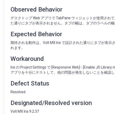
タ
ブ
Observed Behavior
が
デ
デスクトップ Web アプリで TabPane ウィジェットが使用され
ス
た通りにタブが表示されません。タブの幅は、タブのラベルの幅
ク
ト
Expected Behavior
ッ
プ
期待される動作は、Volt MX Iris で設計された通りにタ
Web
れます。
ア
プ
Workaround
リ
で
Iris の Project Settings で [Responsive Web] - [En
表
アプリを十分にテストして、他の問題が発生しないことを確認し
示
Defect Status
さ
れ
Resolved
な
い
Designated/Resolved version
Volt MX Iris 9.2.37