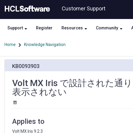
Skip
Skip
Customer Support
to
to
page
chat
content
Support
Register
Resources
Community
Home
Knowledge Navigation
Volt
KB0093903
MX
Iris
で
Volt MX Iris で設計さ
設
表示されない
計
さ
れ
た
通
Applies to
り
に
Volt MX Iris 9.2.3