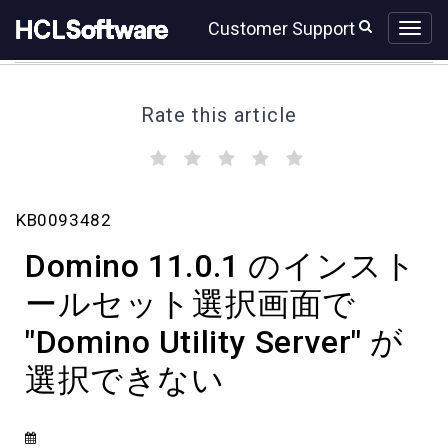
Skip
Skip
Customer Support
to
to
page
chat
content
Rate this article
(
(
(
(
(
)
)
)
)
)
Domino
KB0093482
11.0.1
の
Domino 11.0.1 のインスト
イ
ン
ールセット選択画面で
ス
"Domino Utility Server" が
ト
ー
選択できない
ル
セ
ッ
ト