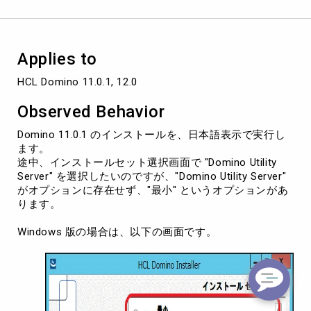
選
択
画
面
Applies to
で
"Domino
HCL Domino 11.0.1, 12.0
Utility
Server"
Observed Behavior
が
選
Domino 11.0.1 のインストールを、日本語表示で実行し
択
ます。
で
途中、インストールセット選択画面で "Domino Utility
き
Server" を選択したいのですが、"Domino Utility Server"
な
がオプションに存在せず、"最小" というオプションがあ
い
ります。
Windows 版の場合は、以下の画面です。