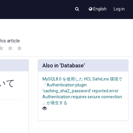
English
Log in
his article
(
(
)
)
Also in 'Database'
MySQL8.0 を使用した HCL SafeLinx 環境で
ついて
「Authentication plugin
'caching_sha2_password' reported error:
Authentication requires secure connection.
」が発生する