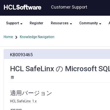
Skip
Skip
Customer Support
to
to
page
chat
content
Support
Register
Resources
Community
Home
Knowledge Navigation
HCL
KB0093465
SafeLinx
の
Microsoft
HCL SafeLinx の Microsof
SQL
Server
Express
の
サ
適用バージョン
ポ
ー
HCL SafeLinx  1.x
ト