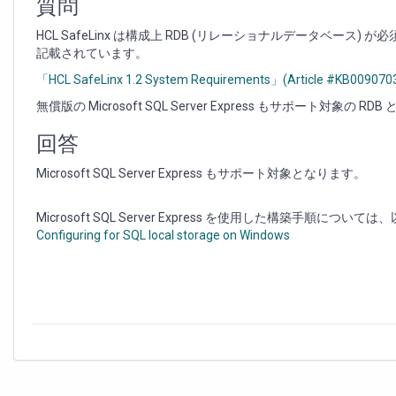
に
質問
つ
HCL SafeLinx は構成上 RDB (リレーショナルデータベース) が必須と
い
記載されています。
て
「HCL SafeLinx 1.2 System Requirements」(Article #KB009070
無償版の Microsoft SQL Server Express もサポート対象の R
回答
Microsoft SQL Server Express もサポート対象となります。
Microsoft SQL Server Express を使用した構築手順
Configuring for SQL local storage on Windows