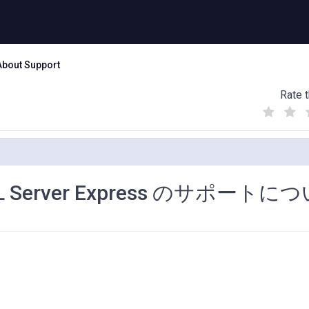
About Support
Rate t
(
(
(
)
)
)
t SQL Server Express のサポートに