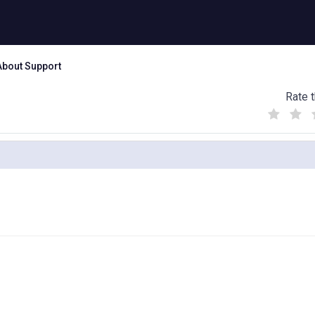
About Support
Rate t
(
(
(
)
)
)