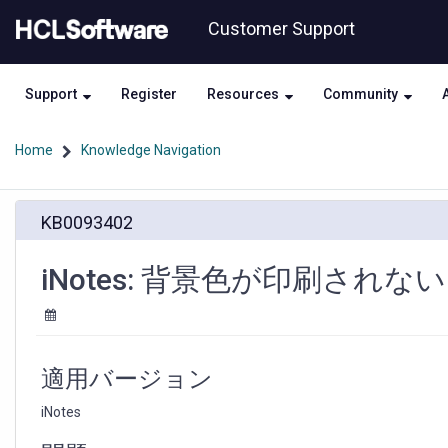
Skip
Skip
Customer Support
to
to
page
chat
content
Support
Register
Resources
Community
Home
Knowledge Navigation
iNotes:
KB0093402
背
景
色
iNotes: 背景色が印刷されない
が
印
刷
さ
れ
適用バージョン
な
い
iNotes