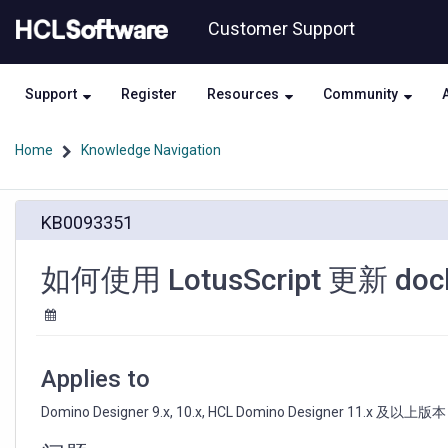
Skip
Skip
Customer Support
to
to
page
chat
content
Support
Register
Resources
Community
Home
Knowledge Navigation
如
KB0093351
何
使
用
如何使用 LotusScript 更新 doc
LotusScript
更
新
doclink
信
Applies to
息?
Domino Designer 9.x, 10.x, HCL Domino Designer 11.x 及以上版本