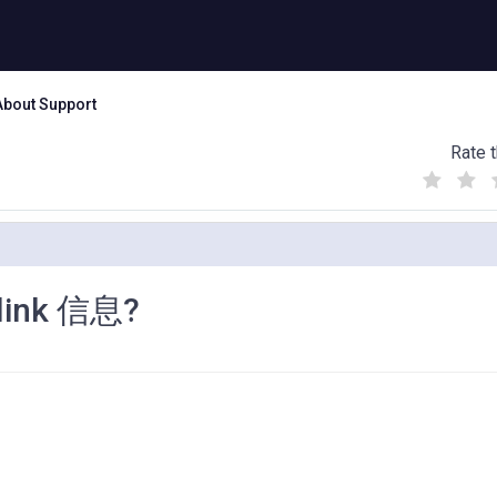
About Support
Rate t
(
(
(
)
)
)
link 信息?