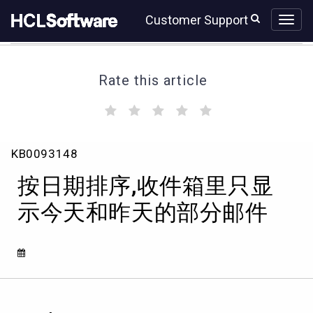
Skip
Skip
Customer Support
to
to
page
chat
content
Rate this article
(
(
(
(
(
)
)
)
)
)
按
KB0093148
日
期
按日期排序,收件箱里只显
排
序,
示今天和昨天的部分邮件
收
件
箱
里
只
显
示