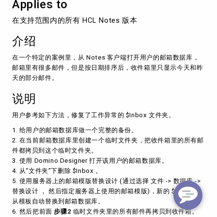
Applies to
今
天
在支持范围内的所有 HCL Notes 版本
和
昨
介绍
天
的
在一个特定的案例里，从 Notes 客户端打开用户的邮箱数据库，
部
邮箱里有很多邮件，但是按日期排序后，收件箱里只显示今天和昨
分
天的部分邮件。
邮
件
说明
用户参考如下方法，修复了工作异常的
$Inbox 文件夹。
1. 给用户的邮箱数据库做一个完整的备份。
2. 在当前邮箱数据库里创建一个临时文件夹，把收件箱里的所有邮
件都拷贝到这个临时文件夹。
3. 使用 Domino Designer 打开该用户的邮箱数据库。
4. 从“文件夹”下删除 $Inbox 。
5. 使用服务器上的邮箱模版替换设计 (通过选择 文件 -> 数据库 ->
替换设计 ， 然后指定服务器上使用的邮箱模版)
，
新的 $Inbox 会
从模板自动替换到邮箱数据库。
6. 然后把前面
步骤2
临时文件夹里的所有邮件再拷贝到收件箱。