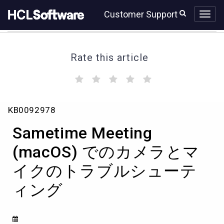
Skip
Skip
Customer Support
to
to
page
chat
content
Rate this article
(
(
(
(
(
)
)
)
)
)
Sametime
KB0092978
Meeting
(macOS)
Sametime Meeting
で
の
(macOS) でのカメラとマ
カ
イクのトラブルシューテ
メ
ラ
ィング
と
マ
イ
ク