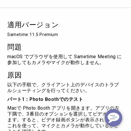
の
ト
ラ
ブ
適用バージョン
ル
シ
Sametime 11.5 Premium
ュ
ー
問題
テ
ィ
macOS でブラウザを使用して Sametime Meeting に
ン
参加してもカメラやマイクが動作しません。
グ
原因
以下の手順で、クライアント上のデバイスのトラブ
ルシューティングを行ってください。
パート1：Photo Boothでのテスト
Macで Photo Booth アプリを開きます。アプリの左
下隅で、3番目のオプションを選択してビデオを開き
ます。すると、ビデオ録画ボタンが表示されます。
これを使って、マイクとカメラが動作しているかど