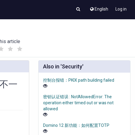
English
Log in
his article
(
(
)
)
Also in 'Security'
控制台报错：PKIX path building failed
"不一
密钥认证错误 : NotAllowedError: The
operation either timed out or was not
allowed
Domino 12 新功能：如何配置TOTP