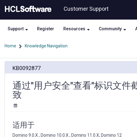
Skip
Skip
Customer Support
to
to
page
chat
content
Support
Register
Resources
Community
Home
Knowledge Navigation
通
KB0092877
过"用
户
安
通过"用户安全"查看"标识文件截
全"查
致
看"标
识
文
件
截
适用于
止
日
Domino 9.0.X , Domino 10.0.X , Domino 11.0.X, Domino 12