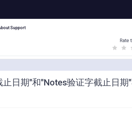
About Support
Rate t
(
(
(
)
)
)
止日期"和"Notes验证字截止日期