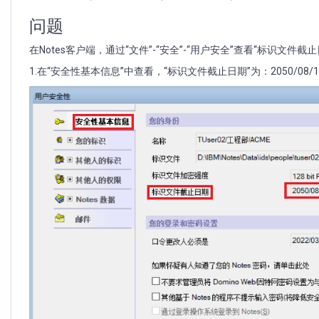
期"和"Notes
验
问题
证
字
在Notes客户端，通过“文件”-“安全”-“用户安全”查看“标识文件
截
1.在“安全性基本信息”中查看，“标识文件截止日期”为：2050/08/1
止
日
期"不
一
致