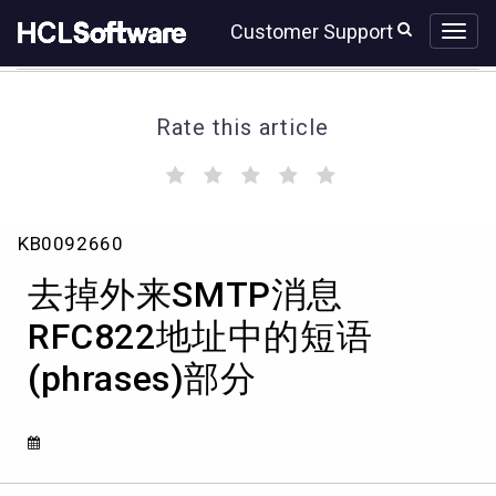
Skip
Skip
Customer Support
to
to
page
chat
content
Rate this article
(
(
(
(
(
)
)
)
)
)
去
KB0092660
掉
外
去掉外来SMTP消息
来
SMTP
RFC822地址中的短语
消
(phrases)部分
息
RFC822
地
址
中
的