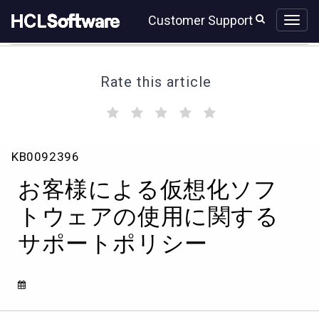
Skip
Skip
Customer Support
to
to
page
chat
content
Rate this article
(
(
(
(
(
)
)
)
)
)
お
KB0092396
客
様
お客様による仮想化ソフ
に
よ
トウェアの使用に関する
る
サポートポリシー
仮
想
化
ソ
フ
ト