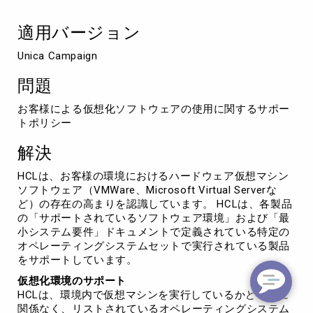
ウ
ェ
適用バージョン
ア
の
Unica Campaign
使
用
問題
に
関
お客様による仮想化ソフトウェアの使用に関するサポー
す
トポリシー
る
サ
解決
ポ
ー
HCLは、お客様の環境におけるハードウェア仮想マシン
ト
ソフトウェア（VMWare、Microsoft Virtual Serverな
ポ
ど）の存在の高まりを認識しています。 HCLは、各製品
リ
の「サポートされているソフトウェア環境」および「最
シ
小システム要件」ドキュメントで定義されている特定の
ー
オペレーティングシステムセットで実行されている製品
をサポートしています。
仮想化環境のサポート
HCLは、環境内で仮想マシンを実行しているかどうかに
関係なく、リストされているオペレーティングシステム