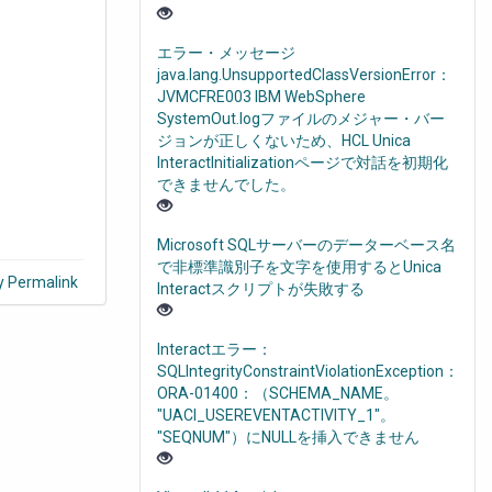
エラー・メッセージ
java.lang.UnsupportedClassVersionError：
JVMCFRE003 IBM WebSphere
SystemOut.logファイルのメジャー・バー
ジョンが正しくないため、HCL Unica
InteractInitializationページで対話を初期化
できませんでした。
Microsoft SQLサーバーのデーターベース名
で非標準識別子を文字を使用するとUnica
y Permalink
Interactスクリプトが失敗する
Interactエラー：
SQLIntegrityConstraintViolationException：
ORA-01400：（SCHEMA_NAME。
"UACI_USEREVENTACTIVITY_1"。
"SEQNUM"）にNULLを挿入できません