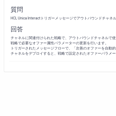
の
ア
質問
ウ
ト
HCL Unica Interactトリガーメッセージでアウトバウン
バ
ウ
回答
ン
ド
チャネルに関連付けられた戦略で、アウトバウンドチャネルで使
チ
戦略で必要なオファー属性パラメーターの更新を行います。
ャ
トリガーされたメッセージフローで、「次善のオファーを自動的
ネ
チャネルをデプロイすると、戦略で設定されたオファーパラメー
ル
の
オ
フ
ァ
ー
属
性
を
パ
ラ
メ