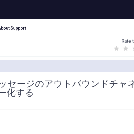
About Support
Rate t
(
(
(
)
)
)
tトリガーメッセージのアウトバウンドチャ
ー化する