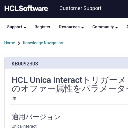
Skip
Skip
Customer Support
to
to
page
chat
content
Support
Register
Resources
Community
Home
Knowledge Navigation
HCL
KB0092303
Unica
Interact
ト
HCL Unica Interac
リ
のオファー属性をパラメータ
ガ
ー
メ
ッ
セ
適用バージョン
ー
ジ
Unica Interact