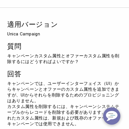
ム
属
性
と
適用バージョン
オ
フ
Unica Campaign
ァ
ー
質問
の
カ
キャンペーンカスタム属性とオファーカスタム属性を削
ス
除するにはどうすればよいですか？
タ
ム
回答
属
性
キャンペーンでは、ユーザーインターフェイス（UI）か
を
らキャンペーンとオファーのカスタム属性を追加できま
削
すが、UIからそれらを削除するためのプロビジョニング
除
はありません。
す
カスタム属性を削除するには、キャンペーンシステムテ
る
ーブルからレコードを削除する必要があります。削除さ
方
れたカスタム属性は、新規および既存のオファーまたは
法
キャンペーンでは使用できません。