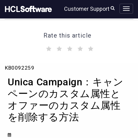
Skip
Skip
Customer Support
to
to
page
chat
content
Rate this article
(
(
(
(
(
)
)
)
)
)
Unica
KB0092259
Campaign：
キ
Unica Campaign：キャン
ャ
ン
ペーンのカスタム属性と
ペ
オファーのカスタム属性
ー
ン
を削除する方法
の
カ
ス
タ