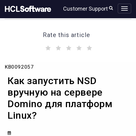
Skip
Skip
Customer Support
to
to
page
chat
content
Rate this article
(
(
(
(
(
)
)
)
)
)
Как
KB0092057
запустить
NSD
Как запустить NSD
вручную
на
вручную на сервере
сервере
Domino для платформ
Domino
для
Linux?
платформ
Linux?