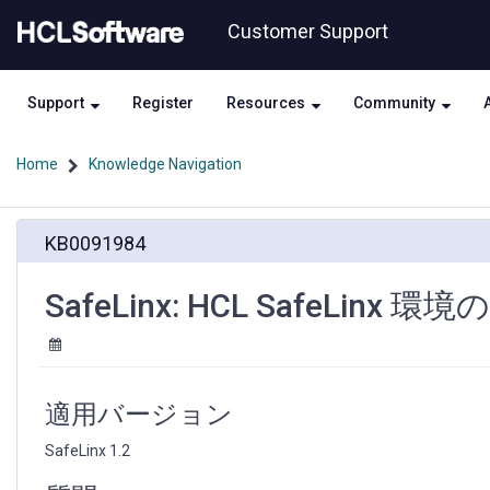
Skip
Skip
Customer Support
to
to
page
chat
content
Support
Register
Resources
Community
Home
Knowledge Navigation
Knowledge
KB0091984
Article
View
HCL
SafeLinx: HCL SafeLinx
適用バージョン
SafeLinx 1.2