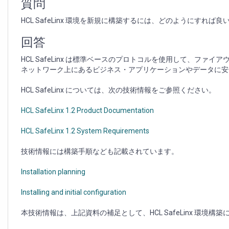
質問
HCL SafeLinx 環境を新規に構築するには、どのようにすれば
回答
HCL SafeLinx は標準ベースのプロトコルを使用して、フ
ネットワーク上にあるビジネス・アプリケーションやデータに安
HCL SafeLinx については、次の技術情報をご参照ください。
HCL SafeLinx 1.2 Product Documentation
HCL SafeLinx 1.2 System Requirements
技術情報には構築手順なども記載されています。
Installation planning
Installing and initial configuration
本技術情報は、上記資料の補足として、HCL SafeLinx 環境