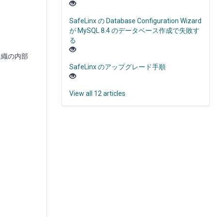
SafeLinx の Database Configuration Wizard
が MySQL 8.4 のデータベース作成で失敗す
る
組織の内部
SafeLinx のアップグレード手順
View all 12 articles