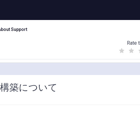
About Support
Rate t
(
(
(
)
)
)
 環境の構築について