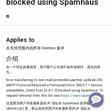
blocked using Spamhaus
a
Permanent
Error
550
5.7.1
Service
unavailable,
Client
Applies to
host
*
在支持范围内的所有 Domino 版本
blocked
using
介绍
Spamhaus
在一个特定的案例里，用户整个公司都不能外发邮件，退信内容
为：
Error transferring to
test.mail.protection.partner.outlook.CN
;
SMTP Protocol Returned a Permanent Error 550 5.7.1 Service
unavailable, Client host [
2.4.1.1
] blocked using Spamhaus. To
request removal from this list see
https://www.spamhaus.org
这是因为用户外发服务器的 IP 地址在 Spamhaus 的
屏蔽列表
(BlockList)
里。那么如何把用户外发服务器的 IP 地址从