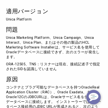
ベ
ー
適用バージョン
ス
に
Unica Platform
接
続
問題
で
き
Unica Marketing Platform、Unica Campaign、Unica
ま
Interact、Unica Plan、またはその他の製品のHCL
せ
Marketing Software Installerは、サービス名を使用して
ん
Oracleデータベースに接続できず、次のエラーが発生し
ます。
ORA-12505、TNS：リスナーは現在、接続記述子で指定
されたSIDを認識していません
原因
コンテナとプラグ可能なデータベースを持つOracleReal
Application Cluster（RAC）、Oracle Exadata、または
Oracle12CのJDBCURLは、Oracleサービス名を使用して
データベースに接続します。 インストーラーでは、デー
タベース接続用のJDBC URLが形成されると、次のよう