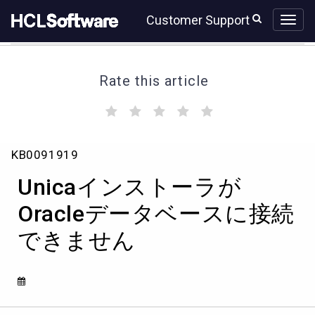
Skip
Skip
Customer Support
to
to
page
chat
content
Rate this article
(
(
(
(
(
)
)
)
)
)
Unica
KB0091919
イ
ン
Unicaインストーラが
ス
ト
Oracleデータベースに接続
ー
できません
ラ
が
Oracle
デ
ー
タ