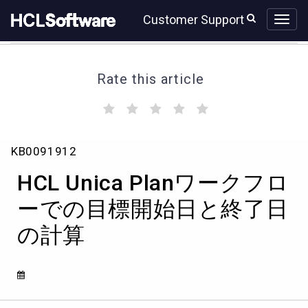
Skip
Skip
Customer Support
to
to
page
chat
content
Rate this article
(
(
(
(
(
)
)
)
)
)
HCL
KB0091912
Unica
Plan
HCL Unica Planワークフロ
ワ
ー
ーでの目標開始日と終了日
ク
の計算
フ
ロ
ー
で
の
目