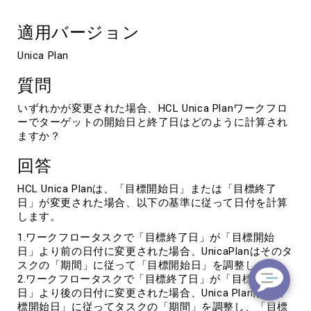
標
開
適用バージョン
始
日
Unica Plan
と
終
質問
了
日
いずれかが変更された場合、HCL Unica Planワークフロ
の
ーでターゲットの開始日と終了日はどのように計算され
計
ますか？
算
回答
HCL Unica Planは、「目標開始日」または「目標終了
日」が変更された場合、以下の基準に従って日付を計算
します。
1.ワークフロータスクで「目標終了日」が「目標開始
日」より前の日付に変更された場合、UnicaPlanはそのタ
スクの「期間」に従って「目標開始日」を調整します。
2.ワークフロータスクで「目標終了日」が「目標開始
日」より後の日付に変更された場合、Unica Planは「目
標開始日」に従ってタスクの「期間」を調整し、「目標