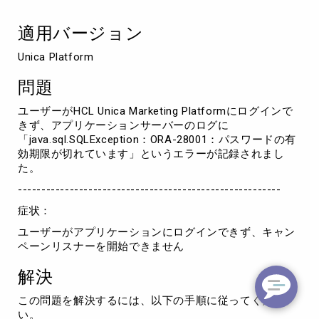
ォ
ー
適用バージョン
ム
に
Unica Platform
ロ
グ
問題
イ
ン
ユーザーがHCL Unica Marketing Platformにログインで
で
きず、アプリケーションサーバーのログに
き
「java.sql.SQLException：ORA-28001：パスワードの有
な
効期限が切れています」というエラーが記録されまし
い
た。
--------------------------------------------------------
症状：
ユーザーがアプリケーションにログインできず、キャン
ペーンリスナーを開始できません
解決
この問題を解決するには、以下の手順に従ってくださ
い。