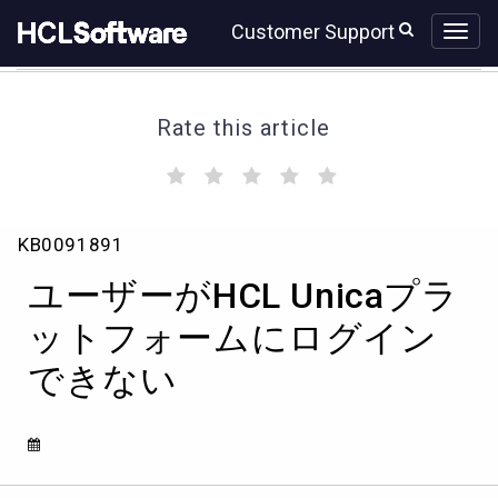
Skip
Skip
Customer Support
to
to
page
chat
content
Rate this article
(
(
(
(
(
)
)
)
)
)
ユ
KB0091891
ー
ザ
ユーザーがHCL Unicaプラ
ー
が
ットフォームにログイン
HCL
できない
Unica
プ
ラ
ッ
ト
フ