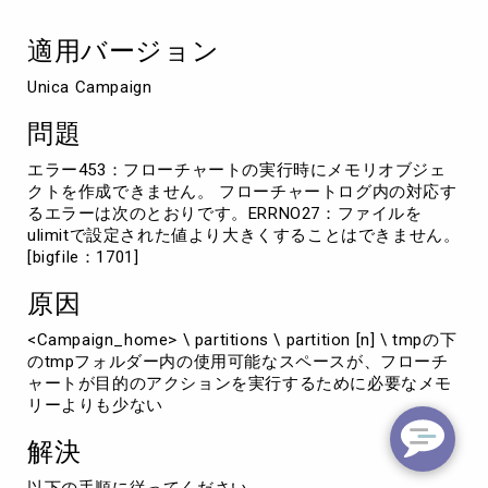
ブ
ジ
適用バージョン
ェ
ク
Unica Campaign
ト
を
問題
作
成
エラー453：フローチャートの実行時にメモリオブジェ
で
クトを作成できません。 フローチャートログ内の対応す
き
るエラーは次のとおりです。ERRNO27：ファイルを
ま
ulimitで設定された値より大きくすることはできません。
せ
[bigfile：1701]
ん
原因
<Campaign_home> \ partitions \ partition [n] \ tmpの下
のtmpフォルダー内の使用可能なスペースが、フローチ
ャートが目的のアクションを実行するために必要なメモ
リーよりも少ない
解決
以下の手順に従ってください