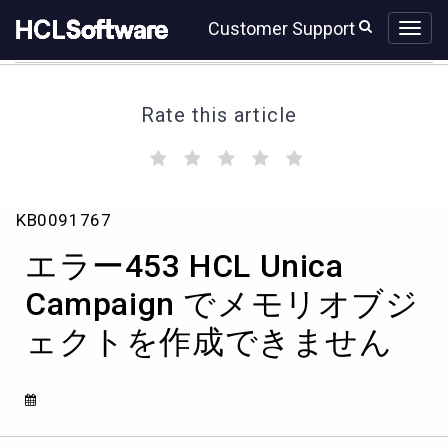
Skip
Skip
Customer Support
to
to
page
chat
content
Rate this article
(
(
(
(
(
)
)
)
)
)
エ
KB0091767
ラ
ー
エラー453 HCL Unica
453
HCL
Campaign でメモリオブジ
Unica
ェクトを作成できません
Campaign
で
メ
モ
リ
オ