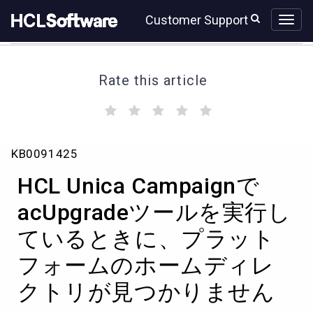
Skip
Skip
Customer Support
to
to
page
chat
content
Rate this article
(
(
(
(
(
)
)
)
)
)
HCL
KB0091425
Unica
Campaign
HCL Unica Campaignで
で
acUpgrade
acUpgradeツールを実行し
ツ
ているときに、プラット
ー
ル
フォームのホームディレ
を
実
クトリが見つかりません
行
し