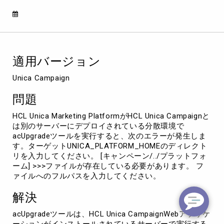
て
い
る
と
き
に、
適用バージョン
プ
ラ
Unica Campaign
ッ
ト
問題
フ
ォ
HCL Unica Marketing PlatformがHCL Unica Campaignと
ー
は別のサーバーにデプロイされている分散環境で
ム
acUpgradeツールを実行すると、次のエラーが発生しま
の
す。ターゲットUNICA_PLATFORM_HOMEのディレクト
ホ
リを入力してください。 [キャンペーン/../プラットフォ
ー
ーム] >>>ファイルが存在している必要があります。 フ
ム
ァイルへのフルパスを入力してください。
デ
ィ
解決
レ
ク
acUpgradeツールは、HCL Unica CampaignWebアプリケ
ト
ーションがインストールされているサーバーで実行する