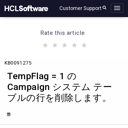
Skip
Skip
Customer Support
to
to
page
chat
content
Rate this article
(
(
(
(
(
)
)
)
)
)
TempFlag
KB0091275
=
1
TempFlag = 1 の
の
Campaign
Campaign システム テー
シ
ブルの行を削除します。
ス
テ
ム
テ
ー
ブ