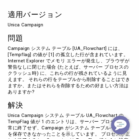
ル
の
適用バージョン
行
を
Unica Campaign
削
除
問題
し
ま
Campaign システム テーブル [UA_Flowchart] には、
す。
[Tempflag] の値が [1] の孤立した行が含まれています。
Internet Explorer でメモリ エラーが発生し、ブラウザが
警告なしに閉じた場合 (たとえば、サーバー プロセスの
クラッシュ時) に、これらの行が残されているように見
えます。 それらの行をテーブルから削除することはでき
ますか、またはそれらを削除するための好ましい方法は
ありますか?
解決
Unica Campaign システム テーブル UA_Flowchart の
TempFlag 値が 1 のエントリは、サーバー プロセスが正
常に終了せず、Campaign がシステム テーブルへの変更
を保存できなかったことを示しています。 プロセスが正