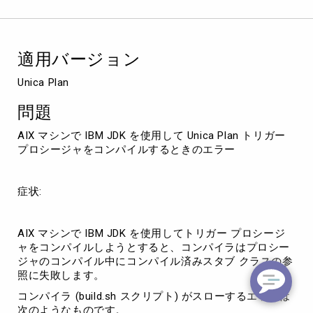
Unica
Plan
ト
リ
適用バージョン
ガ
ー
Unica Plan
プ
ロ
問題
シ
ー
AIX マシンで IBM JDK を使用して Unica Plan トリガー
ジ
プロシージャをコンパイルするときのエラー
ャ
を
コ
症状:
ン
パ
イ
AIX マシンで IBM JDK を使用してトリガー プロシージ
ル
ャをコンパイルしようとすると、コンパイラはプロシー
す
ジャのコンパイル中にコンパイル済みスタブ クラスの参
る
照に失敗します。
と
コンパイラ (build.sh スクリプト) がスローするエラーは
き
次のようなものです。
の