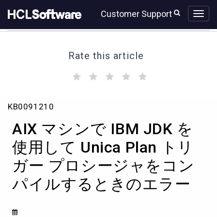
Skip
Skip
Customer Support
to
to
page
chat
content
Rate this article
(
(
(
(
(
)
)
)
)
)
AIX
KB0091210
マ
シ
AIX マシンで IBM JDK を
ン
で
使用して Unica Plan トリ
IBM
ガー プロシージャをコン
JDK
を
パイルするときのエラー
使
用
し
て