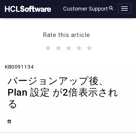
Skip
Skip
Customer Support
to
to
page
chat
content
Rate this article
(
(
(
(
(
)
)
)
)
)
バ
KB0091134
ー
ジ
バージョンアップ後、
ョ
ン
Plan 設定 が2倍表示され
ア
る
ッ
プ
後、
Plan
設
定