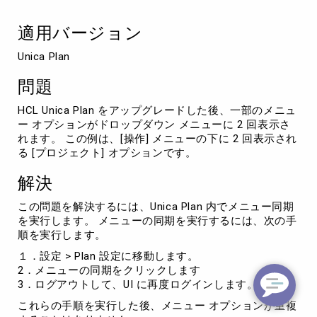
が
2
適用バージョン
倍
表
Unica Plan
示
さ
問題
れ
る
HCL Unica Plan をアップグレードした後、一部のメニュ
ー オプションがドロップダウン メニューに 2 回表示さ
れます。 この例は、[操作] メニューの下に 2 回表示され
る [プロジェクト] オプションです。
解決
この問題を解決するには、Unica Plan 内でメニュー同期
を実行します。 メニューの同期を実行するには、次の手
順を実行します。
１．設定 > Plan 設定に移動します。
2．メニューの同期をクリックします
3．ログアウトして、UI に再度ログインします。
これらの手順を実行した後、メニュー オプションが重複