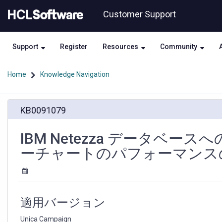
Skip
Skip
Customer Support
to
to
page
chat
content
Support
Register
Resources
Community
Home
Knowledge Navigation
IBM
KB0091079
Netezza
デ
ー
IBM Netezza データベースへ
タ
ーチャートのパフォーマンス
ベ
ー
ス
へ
の
適用バージョン
書
き
Unica Campaign