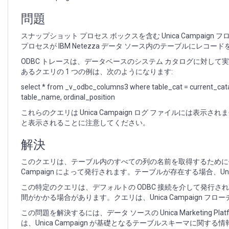
込
み
問題
時
の
スナップショット プロセス ボックスを含む Unica Campa
Unica
プロセスが IBM Netezza データ ソース内のテーブルにレ
Campaign
ODBC トレースは、データベースのシステム カタログに対し
フ
あるクエリの 1 つの例は、次のようになります:
ロ
ー
select * from _v_odbc_columns3 where table_cat = current_cat
チ
table_name, ordinal_position
ャ
これらのクエリは Unica Campaign ログ ファイルには表示され
ー
と表示されることに注意してください。
ト
の
解決
パ
フ
このクエリは、テーブル内のすべての列の名前を取得するために使
ォ
Campaign によって発行されます。テーブルが存在する場合、Un
ー
マ
この特定のクエリは、デフォルトの ODBC 接続を介して発行された場合、IB
ン
間がかかる場合があります。クエリは、Unica Campaign 
ス
この問題を解決するには、データ ソースの Unica Marketing Platf
の
は、Unica Campaign が基礎となるテーブルスキーマに関
問