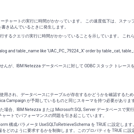
ign フローチャートの実行に時間がかかっています。 この速度低下は、スナ
コードを書き込んでいるときに発生します。
て実行するクエリの実行に時間がかかっていることを示しています。 これ
alog and table_name like 'UAC_PC_79224_X' order by table_cat, table
ませんが、IBM Netezza データベースに対して ODBC スタック トレー
用され、データベースにテーブルが存在するかどうかを確認するために U
ica Campaign が予期しているものと同じスキーマを持つ必要がありま
M Netezza または Microsoft SQL Server データベースで
フローチャートでパフォーマンスの問題を引き起こしています。
orm 構成パラメータ UseSQLToRetrieveSchema を TRUE に設定し
する情報をどのように要求するかを制御します。このプロパティを TRUE に