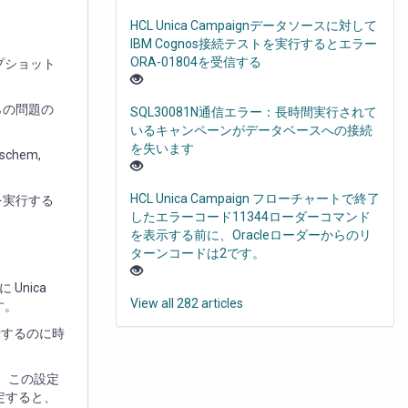
HCL Unica Campaignデータソースに対して
IBM Cognos接続テストを実行するとエラー
ORA-01804を受信する
ップショット
らの問題の
SQL30081N通信エラー：長時間実行されて
いるキャンペーンがデータベースへの接続
を失います
_schem,
HCL Unica Campaign フローチャートで終了
スを実行する
したエラーコード11344ローダーコマンド
を表示する前に、Oracleローダーからのリ
ターンコードは2です。
nica
View all 282 articles
す。
実行するのに時
ます。この設定
設定すると、