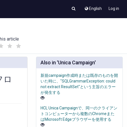
English
Log in
his article
(
(
)
)
Also in 'Unica Campaign'
新規campaign作成時または既存のものを開
 フロ
いた時に、"SQLGrammarException: could
not extract ResultSet"という主旨のエラー
が発生する
HCL Unica Campaignで、同一のクライアン
トコンピューターから複数のChromeまた
はMicrosoft Edgeブラウザーを使用する