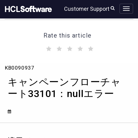
Skip
Skip
Customer Support
to
to
page
chat
content
Rate this article
(
(
(
(
(
)
)
)
)
)
キ
KB0090937
ャ
ン
キャンペーンフローチャ
ペ
ー
ート33101：nullエラー
ン
フ
ロ
ー
チ
ャ
ー