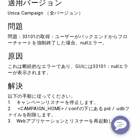
適用バージョン
ト
33101：
Unica Campaign （全バージョン）
null
エ
問題
ラ
ー
問題：33101の取得：ユーザーがバックエンドからフロ
ーチャートを強制終了した場合、nullエラー。
原因
これは断続的なエラーであり、GUIには33101：nullエラ
ーが表示されます。
解決
以下の手順に従ってください。
1. キャンペーンリスナーを停止します。
2. <CAMPAIGN_HOME> / confの下にある.pid / .udbフ
ァイルを削除します。
3. Webアプリケーションとリスナーを再起動します。