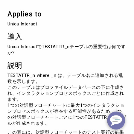
は
何
Applies to
で
す
Unica Interact
か?
導入
Unica InteractでTESTATTR_nテーブルの重要性は何です
か?
説明
TESTATTR_n where _n は、テーブル名に追加される乱
数を示します。
このテーブルはプロファイルデータベースの下に作成さ
れ、インタラクションプロセスボックスごとに作成され
ます。
1つの対話型フローチャートに最大1つのインタラクショ
ンプロセスボックスが存在する可能性があるため、1つ
の対話型フローチャートごとに1つのTESTATTR_nテーブ
ルが作成されます。
この表には、対話型フローチャートのテスト実行の結果